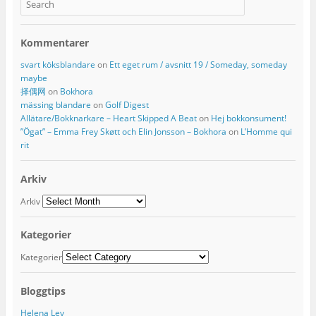
Kommentarer
svart köksblandare
on
Ett eget rum / avsnitt 19 / Someday, someday
maybe
择偶网
on
Bokhora
mässing blandare
on
Golf Digest
Allätare/Bokknarkare – Heart Skipped A Beat
on
Hej bokkonsument!
”Ögat” – Emma Frey Skøtt och Elin Jonsson – Bokhora
on
L’Homme qui
rit
Arkiv
Arkiv
Kategorier
Kategorier
Bloggtips
Helena Lev