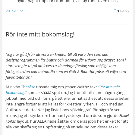
dyker något upp här i framtiden så stay tuned. Om ni ids.
2015/03/21
1
Reply
Rör inte mitt bokomslag!
“Jag har gått från att vara en kreatör till att vara den som kan
designprogrammen lite bättre och därmed får utföra uppdraget, som i
stort sett går ut på att leverera så många förslag som möjligt som
förlaget sedan kan behandla som en Gott & Blandat-påse att välja sina
favoritbitar ur.”
Min vän
Therése
tipsade mig om Jesper Weithz text
“Rör inte mitt
bokomslag!”
som är såååå spot on. Jag tror att alla som någon gång
jobbat med bild och form på ett eller annat sätt vet att dessa arbeten
inte längre förtjänar att kallas för “kreativa” yrken. Till och med Jan
Guillou vet detta! När jag läste hans självbiografi för några år sen
minns jag ett stycke om hur han tyckte synd om de som gjorde
Folket
i bilds
layout, hur ALLA hade åsikter om deras jobb helt enkelt för att
alla kan skaffa sig en uppfattning på en sekund om dessa saker.