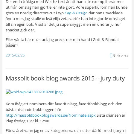
Det enda tråkiga med Weithz text är att han inte exemplifierar mer
utifrån omslag han gjort eller inte gjort. Vore superkul om han kunde
göra en nördig directors cut i typ
Cap & Design
där han utvecklade
ännu mer. Jag skulle också vilja veta varför han inte gjorde omslaget
till sin egen bok. Visst är det ju supersnyggt men en undrar ju hur
snacket gick där.
Eller vänta här nu, stack jag precis ner min hand i Gott & Blandat-
påsen?
2015/02/26
8
Replies
Massolit book blog awards 2015 – jury duty
Kom ihåg att nominera ditt favoritinlägg, favoritbokblogg och den
bästa nischade bokbloggen här
http://massolitbookblogawards.se/Nominate.aspx
Sista chansen är
idag fredag 13/2 kl. 12:00
Förra året vann jag en av kategorierna och sitter därför med i juryn i