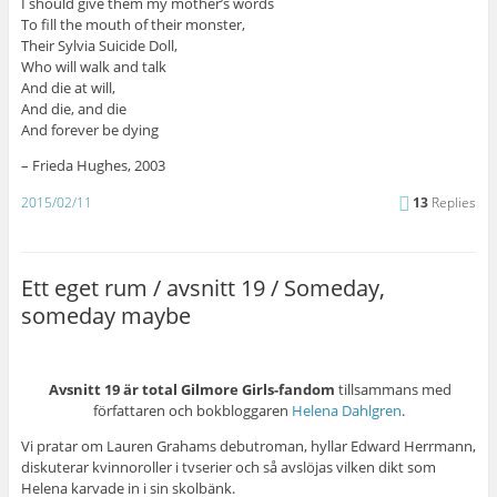
I should give them my mother’s words
To fill the mouth of their monster,
Their Sylvia Suicide Doll,
Who will walk and talk
And die at will,
And die, and die
And forever be dying
– Frieda Hughes, 2003
2015/02/11
13
Replies
Ett eget rum / avsnitt 19 / Someday,
someday maybe
Avsnitt 19 är total Gilmore Girls-fandom
tillsammans med
författaren och bokbloggaren
Helena Dahlgren
.
Vi pratar om Lauren Grahams debutroman, hyllar Edward Herrmann,
diskuterar kvinnoroller i tvserier och så avslöjas vilken dikt som
Helena karvade in i sin skolbänk.