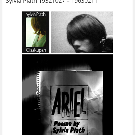
Sylvia Plath 19321027 – 19630211