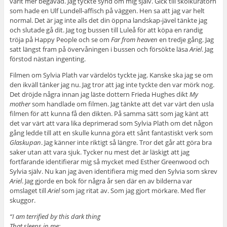
varit mer begåvad. Jag tyckte synd om mig själv. Gick till skolkuratorn
som hade en Ulf Lundell-affisch på väggen. Hen sa att jag var helt
normal. Det är jag inte alls det din öppna landskap-jävel tänkte jag
och slutade gå dit. Jag tog bussen till Luleå för att köpa en randig
tröja på Happy People och se om
Far from heaven
en tredje gång. Jag
satt längst fram på övervåningen i bussen och försökte läsa
Ariel
. Jag
förstod nästan ingenting.
Filmen om Sylvia Plath var värdelös tyckte jag. Kanske ska jag se om
den ikväll tänker jag nu. Jag tror att jag inte tyckte den var mörk nog.
Det dröjde några innan jag läste dottern Frieda Hughes dikt
My
mother
som handlade om filmen. Jag tänkte att det var värt den usla
filmen för att kunna få den dikten. På samma sätt som jag känt att
det var värt att vara lika deprimerad som Sylvia Plath om det någon
gång ledde till att en skulle kunna göra ett sånt fantastiskt verk som
Glaskupan
. Jag känner inte riktigt så längre. Tror det går att göra bra
saker utan att vara sjuk. Tycker nu mest det är läskigt att jag
fortfarande identifierar mig så mycket med Esther Greenwood och
Sylvia själv. Nu kan jag även identifiera mig med den Sylvia som skrev
Ariel
. Jag gjorde en bok för några år sen där en av bilderna var
omslaget till
Ariel
som jag ritat av. Som jag gjort mörkare. Med fler
skuggor.
“I am terrified by this dark thing
That sleeps in me;