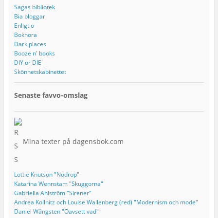
Sagas bibliotek
Bia bloggar
Enligt o
Bokhora
Dark places
Booze n' books
DIY or DIE
Skönhetskabinettet
Senaste favvo-omslag
Mina texter på dagensbok.com
Lottie Knutson "Nödrop"
Katarina Wennstam "Skuggorna"
Gabriella Ahlström "Sirener"
Andrea Kollnitz och Louise Wallenberg (red) "Modernism och mode"
Daniel Wångsten "Oavsett vad"