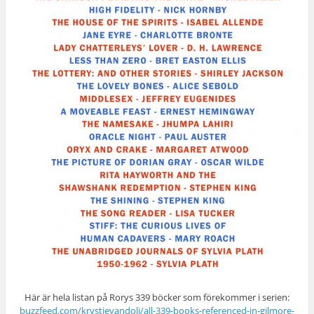
Här är hela listan på Rorys 339 böcker som förekommer i serien:
buzzfeed.com/krystieyandoli/all-339-books-referenced-in-gilmore-