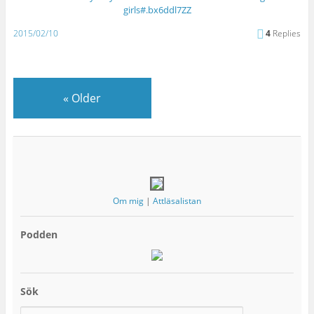
girls#.bx6ddl7ZZ
2015/02/10
4
Replies
«
Older
Om mig
|
Attläsalistan
Podden
Sök