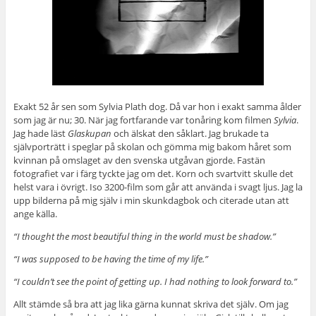
Exakt 52 år sen som Sylvia Plath dog. Då var hon i exakt samma ålder
som jag är nu; 30. När jag fortfarande var tonåring kom filmen
Sylvia
.
Jag hade läst
Glaskupan
och älskat den såklart. Jag brukade ta
självporträtt i speglar på skolan och gömma mig bakom håret som
kvinnan på omslaget av den svenska utgåvan gjorde. Fastän
fotografiet var i färg tyckte jag om det. Korn och svartvitt skulle det
helst vara i övrigt. Iso 3200-film som går att använda i svagt ljus. Jag la
upp bilderna på mig själv i min skunkdagbok och citerade utan att
ange källa.
“I thought the most beautiful thing in the world must be shadow.”
“I was supposed to be having the time of my life.”
“I couldn’t see the point of getting up. I had nothing to look forward to.”
Allt stämde så bra att jag lika gärna kunnat skriva det själv. Om jag