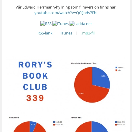
Vår Edward Herrmann-hyllning som filmversion finns här:
youtube.com/watch?v=QCfJnds7EhI
RSS-länk
|
iTunes
|
.mp3-fil