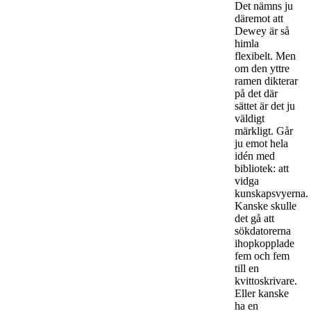
Det nämns ju
däremot att
Dewey är så
himla
flexibelt. Men
om den yttre
ramen dikterar
på det där
sättet är det ju
väldigt
märkligt. Går
ju emot hela
idén med
bibliotek: att
vidga
kunskapsvyerna.
Kanske skulle
det gå att
sökdatorerna
ihopkopplade
fem och fem
till en
kvittoskrivare.
Eller kanske
ha en