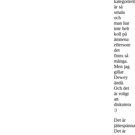
kategorier
är så
smala
och
man har
inte helt
koll på
ämnena
eftersom
det
finns så
många.
Men jag
gillar
Dewey
ändå.
Och det
är roligt
att
diskutera
:)
Det är
jättespänn
Det är