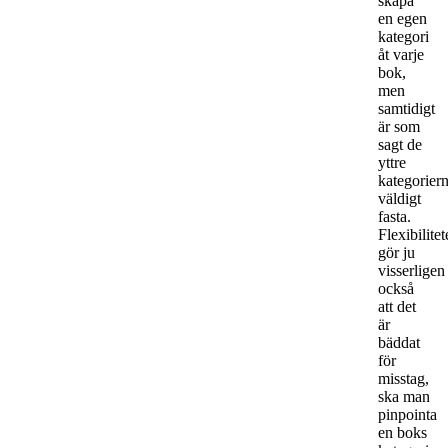
skapa
en egen
kategori
åt varje
bok,
men
samtidigt
är som
sagt de
yttre
kategorier
väldigt
fasta.
Flexibilitet
gör ju
visserligen
också
att det
är
bäddat
för
misstag,
ska man
pinpointa
en boks