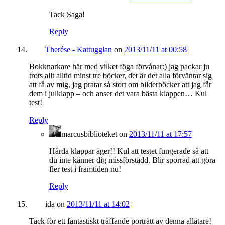
Tack Saga!
Reply
Therése - Kattugglan
on
2013/11/11 at 00:58
Bokknarkare här med vilket föga förvånar:) jag packar ju
trots allt alltid minst tre böcker, det är det alla förväntar sig
att få av mig, jag pratar så stort om bilderböcker att jag får
dem i julklapp – och anser det vara bästa klappen… Kul
test!
Reply
marcusbiblioteket
on
2013/11/11 at 17:57
Hårda klappar äger!! Kul att testet fungerade så att
du inte känner dig missförstådd. Blir sporrad att göra
fler test i framtiden nu!
Reply
ida
on
2013/11/11 at 14:02
Tack för ett fantastiskt träffande porträtt av denna allätare!