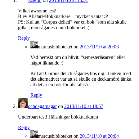
Josefin
on
2013/11/10 at 18:51
Vilket awsome test!
Blev Allätare/Bokknarkare – mycket väntat :P
PS: Kul att “Corpus delicti” var en bok “som alla skulle
gilla”, den sågades i min bokcirkel :)
Reply
marcusbiblioteket
on
2013/11/10 at 20:03
Vad hemskt om du blivit: “semesterläsaren” eller
något liknande :)
Kul att Corpus delicti sågades hos dig. Tanken med
det alternativet var att så skulle en deckarnörd tänka,
att det är en bok för alla alltså.
Reply
ochdagarnagar
on
2013/11/10 at 18:57
Underbart test! Hälsningar bokknarkaren
Reply
marcusbiblioteket
on
2013/11/10 at 20:04