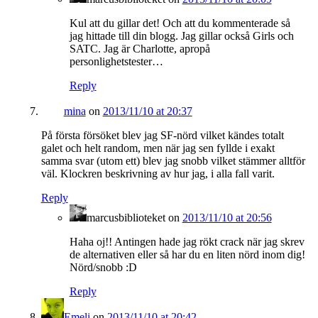
Kul att du gillar det! Och att du kommenterade så
jag hittade till din blogg. Jag gillar också Girls och
SATC. Jag är Charlotte, apropå
personlighetstester…
Reply
mina
on
2013/11/10 at 20:37
På första försöket blev jag SF-nörd vilket kändes totalt
galet och helt random, men när jag sen fyllde i exakt
samma svar (utom ett) blev jag snobb vilket stämmer alltför
väl. Klockren beskrivning av hur jag, i alla fall varit.
Reply
marcusbiblioteket
on
2013/11/10 at 20:56
Haha oj!! Antingen hade jag rökt crack när jag skrev
de alternativen eller så har du en liten nörd inom dig!
Nörd/snobb :D
Reply
Emeli
on
2013/11/10 at 20:42