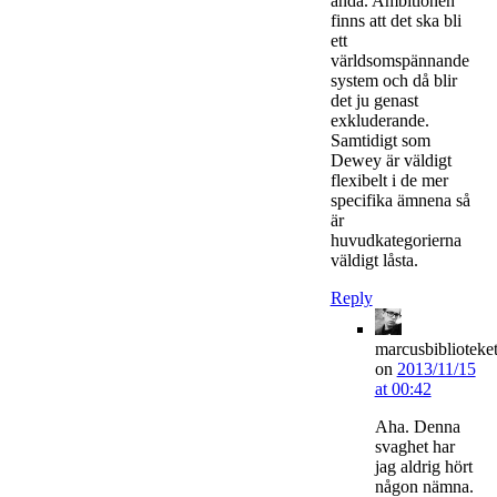
ändå. Ambitionen
finns att det ska bli
ett
världsomspännande
system och då blir
det ju genast
exkluderande.
Samtidigt som
Dewey är väldigt
flexibelt i de mer
specifika ämnena så
är
huvudkategorierna
väldigt låsta.
Reply
marcusbiblioteke
on
2013/11/15
at 00:42
Aha. Denna
svaghet har
jag aldrig hört
någon nämna.