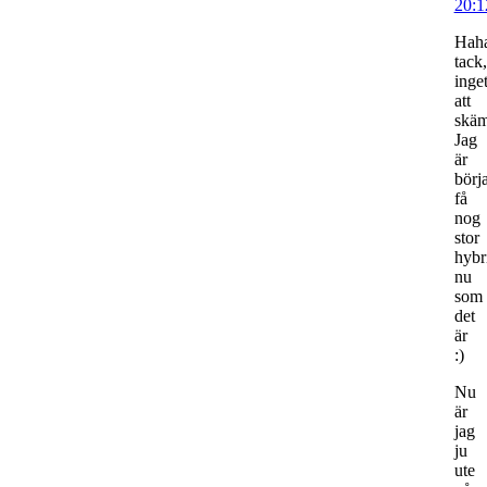
20:1
Hah
tack,
inge
att
skä
Jag
är
börj
få
nog
stor
hybr
nu
som
det
är
:)
Nu
är
jag
ju
ute