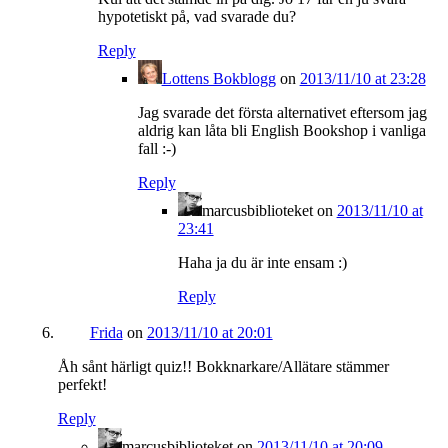
hypotetiskt på, vad svarade du?
Reply
Lottens Bokblogg
on
2013/11/10 at 23:28
Jag svarade det första alternativet eftersom jag
aldrig kan låta bli English Bookshop i vanliga
fall :-)
Reply
marcusbiblioteket
on
2013/11/10 at
23:41
Haha ja du är inte ensam :)
Reply
Frida
on
2013/11/10 at 20:01
Åh sånt härligt quiz!! Bokknarkare/Allätare stämmer
perfekt!
Reply
marcusbiblioteket
on
2013/11/10 at 20:09