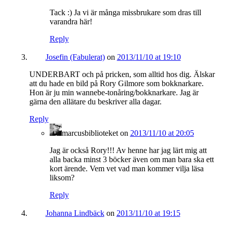
Tack :) Ja vi är många missbrukare som dras till
varandra här!
Reply
Josefin (Fabulerat)
on
2013/11/10 at 19:10
UNDERBART och på pricken, som alltid hos dig. Älskar
att du hade en bild på Rory Gilmore som bokknarkare.
Hon är ju min wannebe-tonåring/bokknarkare. Jag är
gärna den allätare du beskriver alla dagar.
Reply
marcusbiblioteket
on
2013/11/10 at 20:05
Jag är också Rory!!! Av henne har jag lärt mig att
alla backa minst 3 böcker även om man bara ska ett
kort ärende. Vem vet vad man kommer vilja läsa
liksom?
Reply
Johanna Lindbäck
on
2013/11/10 at 19:15