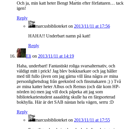
Och ja, min katt heter Bengt Martin efter författaren… tack
igen!
Reply
marcusbiblioteket
on
2013/11/11 at 17:56
HAHA!! Underbart namn på katt!
Reply
Eli
on
2013/11/11 at 14:19
Haha, underbart! Fantastiskt roliga svarsalternativ, och
väldigt mitt i prick! Jag blev bokknarkare och jag håller
med till fullo (även om jag gärna vill låna några av mina
personlighetsdrag från geeknörd och finsmakaren ;) ) Två
av mina katter heter Albus och Remus (och där kom HP-
nörden in) men jag vill dock påpeka att jag som
bibliotekariestudent aaaaldrig skulle ha en färgsorterad
bokhylla. Här är det SAB nästan hela vägen, serru :D
Reply
marcusbiblioteket
on
2013/11/11 at 17:55