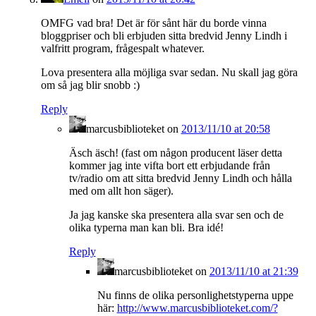
OMFG vad bra! Det är för sånt här du borde vinna
bloggpriser och bli erbjuden sitta bredvid Jenny Lindh i
valfritt program, frågespalt whatever.
Lova presentera alla möjliga svar sedan. Nu skall jag göra
om så jag blir snobb :)
Reply
marcusbiblioteket
on
2013/11/10 at 20:58
Äsch äsch! (fast om någon producent läser detta
kommer jag inte vifta bort ett erbjudande från
tv/radio om att sitta bredvid Jenny Lindh och hålla
med om allt hon säger).
Ja jag kanske ska presentera alla svar sen och de
olika typerna man kan bli. Bra idé!
Reply
marcusbiblioteket
on
2013/11/10 at 21:39
Nu finns de olika personlighetstyperna uppe
här:
http://www.marcusbiblioteket.com/?