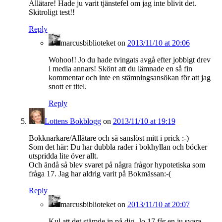
Allätare! Hade ju varit tjänstefel om jag inte blivit det.
Skitroligt test!!
Reply
marcusbiblioteket
on
2013/11/10 at 20:06
Wohoo!! Jo du hade tvingats avgå efter jobbigt drev
i media annars! Skönt att du lämnade en så fin
kommentar och inte en stämningsansökan för att jag
snott er titel.
Reply
Lottens Bokblogg
on
2013/11/10 at 19:19
Bokknarkare/Allätare och så sanslöst mitt i prick :-)
Som det här: Du har dubbla rader i bokhyllan och böcker
utspridda lite över allt.
Och ändå så blev svaret på några frågor hypotetiska som
fråga 17. Jag har aldrig varit på Bokmässan:-(
Reply
marcusbiblioteket
on
2013/11/10 at 20:07
Kul att det stämde in på dig. Jo 17 får en ju svara