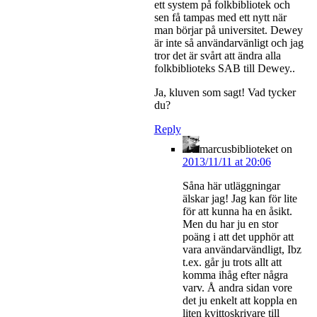
ett system på folkbibliotek och
sen få tampas med ett nytt när
man börjar på universitet. Dewey
är inte så användarvänligt och jag
tror det är svårt att ändra alla
folkbiblioteks SAB till Dewey..
Ja, kluven som sagt! Vad tycker
du?
Reply
marcusbiblioteket
on
2013/11/11 at 20:06
Såna här utläggningar
älskar jag! Jag kan för lite
för att kunna ha en åsikt.
Men du har ju en stor
poäng i att det upphör att
vara användarvändligt, Ibz
t.ex. går ju trots allt att
komma ihåg efter några
varv. Å andra sidan vore
det ju enkelt att koppla en
liten kvittoskrivare till