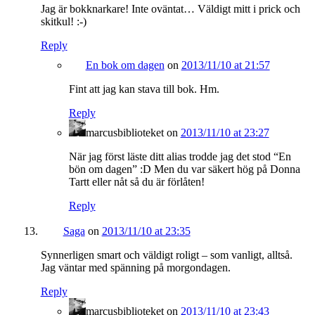
Jag är bokknarkare! Inte oväntat… Väldigt mitt i prick och
skitkul! :-)
Reply
En bok om dagen
on
2013/11/10 at 21:57
Fint att jag kan stava till bok. Hm.
Reply
marcusbiblioteket
on
2013/11/10 at 23:27
När jag först läste ditt alias trodde jag det stod “En
bön om dagen” :D Men du var säkert hög på Donna
Tartt eller nåt så du är förlåten!
Reply
Saga
on
2013/11/10 at 23:35
Synnerligen smart och väldigt roligt – som vanligt, alltså.
Jag väntar med spänning på morgondagen.
Reply
marcusbiblioteket
on
2013/11/10 at 23:43