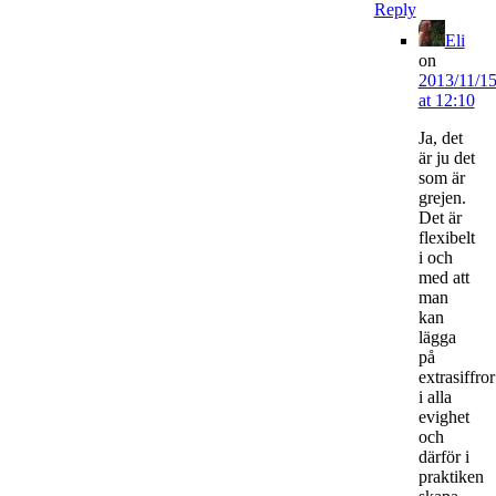
Reply
Eli
on
2013/11/1
at 12:10
Ja, det
är ju det
som är
grejen.
Det är
flexibelt
i och
med att
man
kan
lägga
på
extrasiffror
i alla
evighet
och
därför i
praktiken