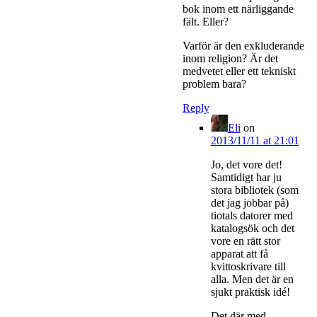
bok inom ett närliggande
fält. Eller?
Varför är den exkluderande
inom religion? Är det
medvetet eller ett tekniskt
problem bara?
Reply
Eli
on
2013/11/11 at 21:01
Jo, det vore det!
Samtidigt har ju
stora bibliotek (som
det jag jobbar på)
tiotals datorer med
katalogsök och det
vore en rätt stor
apparat att få
kvittoskrivare till
alla. Men det är en
sjukt praktisk idé!
Det där med