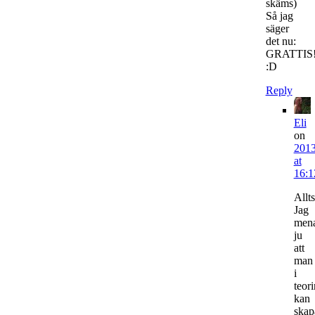
skäms)
Så jag
säger
det nu:
GRATTIS!
:D
Reply
Eli
on
2013
at
16:1
Allts
Jag
men
ju
att
man
i
teori
kan
skap