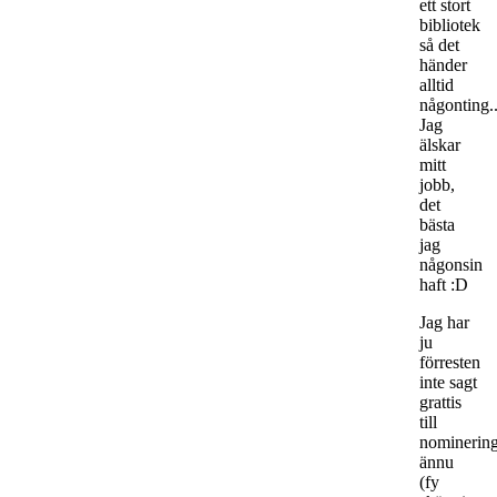
ett stort
bibliotek
så det
händer
alltid
någonting.
Jag
älskar
mitt
jobb,
det
bästa
jag
någonsin
haft :D
Jag har
ju
förresten
inte sagt
grattis
till
nominerin
ännu
(fy