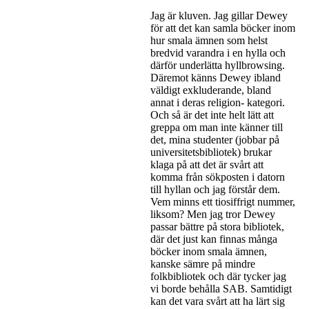
Jag är kluven. Jag gillar Dewey
för att det kan samla böcker inom
hur smala ämnen som helst
bredvid varandra i en hylla och
därför underlätta hyllbrowsing.
Däremot känns Dewey ibland
väldigt exkluderande, bland
annat i deras religion- kategori.
Och så är det inte helt lätt att
greppa om man inte känner till
det, mina studenter (jobbar på
universitetsbibliotek) brukar
klaga på att det är svårt att
komma från sökposten i datorn
till hyllan och jag förstår dem.
Vem minns ett tiosiffrigt nummer,
liksom? Men jag tror Dewey
passar bättre på stora bibliotek,
där det just kan finnas många
böcker inom smala ämnen,
kanske sämre på mindre
folkbibliotek och där tycker jag
vi borde behålla SAB. Samtidigt
kan det vara svårt att ha lärt sig