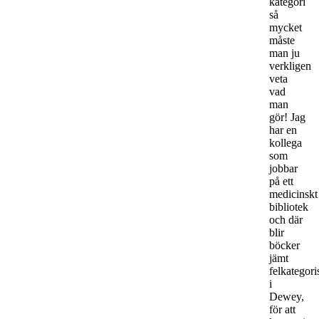
kategori
så
mycket
måste
man ju
verkligen
veta
vad
man
gör! Jag
har en
kollega
som
jobbar
på ett
medicinskt
bibliotek
och där
blir
böcker
jämt
felkategori
i
Dewey,
för att