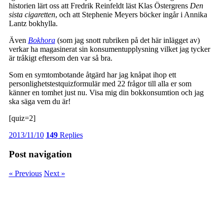
historien lärt oss att Fredrik Reinfeldt läst Klas Östergrens
Den
sista cigaretten
, och att Stephenie Meyers böcker ingår i Annika
Lantz bokhylla.
Även
Bokhora
(som jag snott rubriken på det här inlägget av)
verkar ha magasinerat sin konsumentupplysning vilket jag tycker
är tråkigt eftersom den var så bra.
Som en symtombotande åtgärd har jag knåpat ihop ett
personlighetstestquizformulär med 22 frågor till alla er som
känner en tomhet just nu. Visa mig din bokkonsumtion och jag
ska säga vem du är!
[quiz=2]
2013/11/10
149
Replies
Post navigation
« Previous
Next »