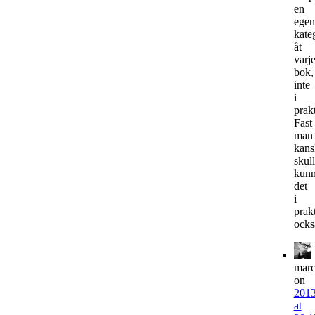
en
egen
kate
åt
varj
bok,
inte
i
prak
Fast
man
kans
skul
kun
det
i
prak
ocks
marc
on
2013
at