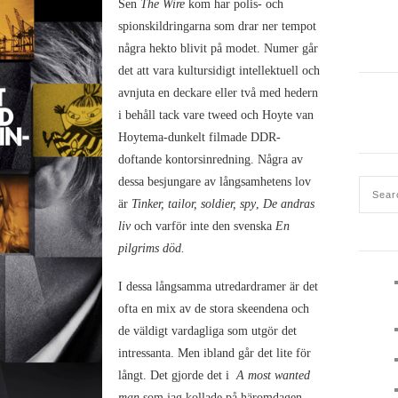
Sen
The Wire
kom har polis- och
spionskildringarna som drar ner tempot
några hekto blivit på modet. Numer går
det att vara kultursidigt intellektuell och
avnjuta en deckare eller två med hedern
i behåll tack vare tweed och Hoyte van
Hoytema-dunkelt filmade DDR-
doftande kontorsinredning. Några av
dessa besjungare av långsamhetens lov
är
Tinker, tailor, soldier, spy
,
De andras
liv
och varför inte den svenska
En
pilgrims död.
I dessa långsamma utredardramer är det
ofta en mix av de stora skeendena och
de väldigt vardagliga som utgör det
intressanta. Men ibland går det lite för
långt. Det gjorde det i
A most wanted
man
som jag kollade på häromdagen.