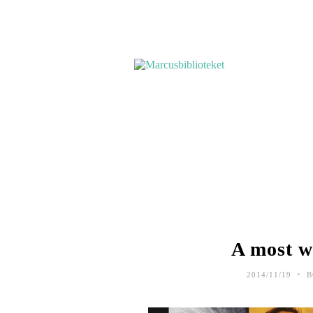
ATTLÄSALISTAN
A most 
•
2014/11/19
B