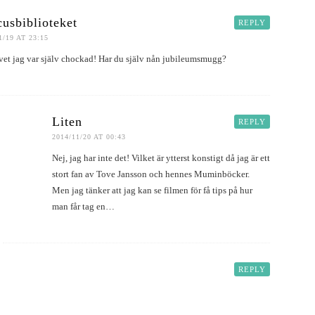
usbiblioteket
REPLY
1/19 AT 23:15
 vet jag var själv chockad! Har du själv nån jubileumsmugg?
Liten
REPLY
2014/11/20 AT 00:43
Nej, jag har inte det! Vilket är ytterst konstigt då jag är ett
stort fan av Tove Jansson och hennes Muminböcker.
Men jag tänker att jag kan se filmen för få tips på hur
man får tag en…
REPLY