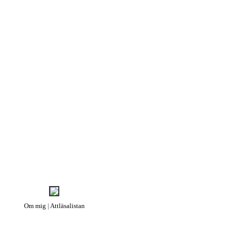
LAGSQUIZ
OM
PODDARKIV
Om mig
|
Attläsalistan