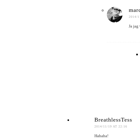
marc
2014/1
Ja jag
BreathlessTess
2014/11/19 AT 22:16
Hahaha!