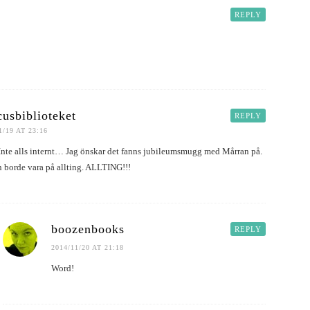
REPLY
usbiblioteket
REPLY
1/19 AT 23:16
:) Inte alls internt… Jag önskar det fanns jubileumsmugg med Mårran på.
 borde vara på allting. ALLTING!!!
boozenbooks
REPLY
2014/11/20 AT 21:18
Word!