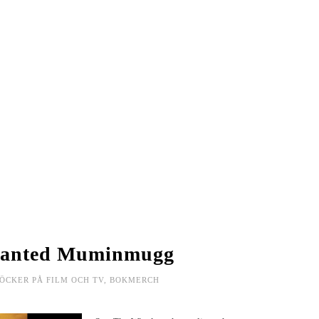
DE FYRA PERSONLIGHETSTYPERNA
FACIT BOKOMS
wanted Muminmugg
ÖCKER PÅ FILM OCH TV
,
BOKMERCH