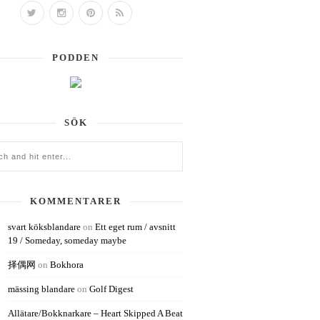
PODDEN
SÖK
KOMMENTARER
svart köksblandare
on
Ett eget rum / avsnitt
19 / Someday, someday maybe
择偶网
on
Bokhora
mässing blandare
on
Golf Digest
Allätare/Bokknarkare – Heart Skipped A Beat