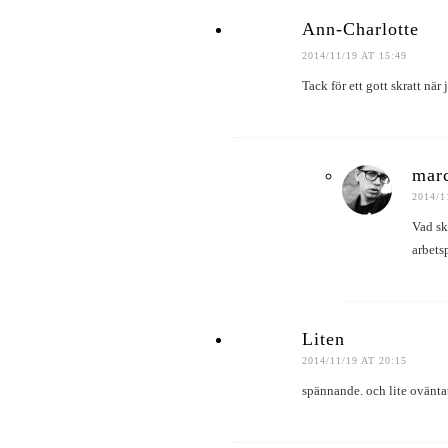
Ann-Charlotte
2014/11/19 AT 15:49
Tack för ett gott skratt när
marc
2014/1
Vad sk
arbets
Liten
2014/11/19 AT 20:15
spännande. och lite ovänta