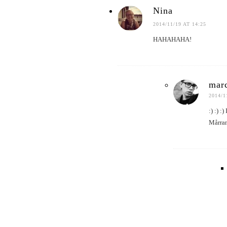
Nina
2014/11/19 AT 14:25
HAHAHAHA!
marc
2014/1
:) :) 
Mårran