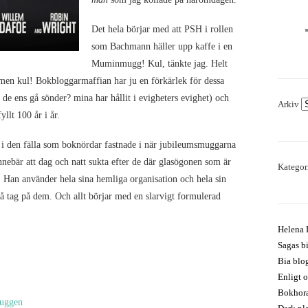
Det hela börjar med att PSH i rollen
som Bachmann häller upp kaffe i en
Muminmugg! Kul, tänkte jag. Helt
men kul! Bokbloggarmaffian har ju en förkärlek för dessa
de ens gå sönder? mina har hållit i evigheters evighet) och
Arkiv
llt 100 år i år.
 i den fälla som boknördar fastnade i när jubileumsmuggarna
 innebär att dag och natt sukta efter de där glasögonen som är
Kategor
Han använder hela sina hemliga organisation och hela sin
få tag på dem. Och allt börjar med en slarvigt formulerad
Helena 
Sagas b
Bia blo
Enligt o
Bokhor