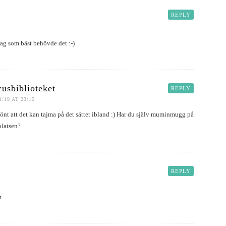
REPLY
 jag som bäst behövde det :-)
usbiblioteket
REPLY
1/19 AT 23:15
önt att det kan tajma på det sättet ibland :) Har du själv muminmugg på
platsen?
REPLY
t