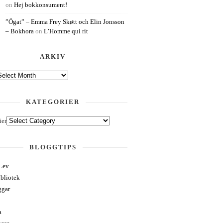
on
Hej bokkonsument!
”Ögat” – Emma Frey Skøtt och Elin Jonsson
– Bokhora
on
L’Homme qui rit
ARKIV
KATEGORIER
ier
BLOGGTIPS
Lev
ibliotek
ggar
a