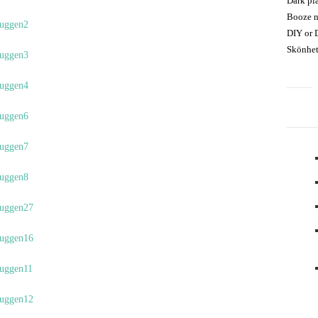
Dark pl
Booze n
DIY or 
Skönhet