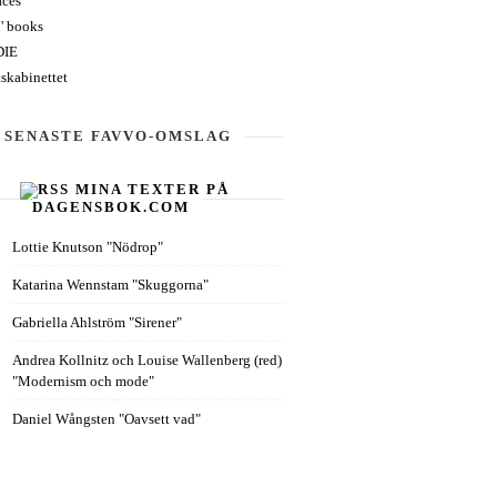
aces
' books
DIE
skabinettet
SENASTE FAVVO-OMSLAG
MINA TEXTER PÅ
DAGENSBOK.COM
Lottie Knutson "Nödrop"
Katarina Wennstam "Skuggorna"
Gabriella Ahlström "Sirener"
Andrea Kollnitz och Louise Wallenberg (red)
"Modernism och mode"
Daniel Wångsten "Oavsett vad"