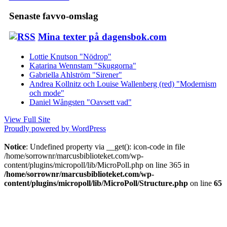
Senaste favvo-omslag
Mina texter på dagensbok.com
Lottie Knutson "Nödrop"
Katarina Wennstam "Skuggorna"
Gabriella Ahlström "Sirener"
Andrea Kollnitz och Louise Wallenberg (red) "Modernism
och mode"
Daniel Wångsten "Oavsett vad"
View Full Site
Proudly powered by WordPress
Notice
: Undefined property via __get(): icon-code in file
/home/sorrownr/marcusbiblioteket.com/wp-
content/plugins/micropoll/lib/MicroPoll.php on line 365 in
/home/sorrownr/marcusbiblioteket.com/wp-
content/plugins/micropoll/lib/MicroPoll/Structure.php
on line
65