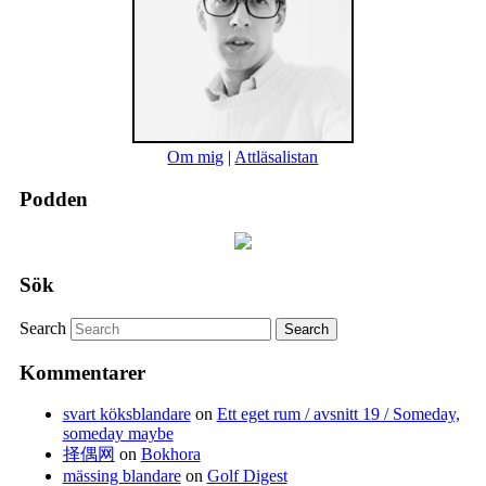
Om mig
|
Attläsalistan
Podden
Sök
Search
Kommentarer
svart köksblandare
on
Ett eget rum / avsnitt 19 / Someday,
someday maybe
择偶网
on
Bokhora
mässing blandare
on
Golf Digest