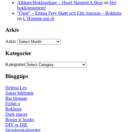
Allätare/Bokknarkare – Heart Skipped A Beat
on
Hej
bokkonsument!
”Ögat” – Emma Frey Skøtt och Elin Jonsson – Bokhora
on
L’Homme qui rit
Arkiv
Arkiv
Kategorier
Kategorier
Bloggtips
Helena Lev
Sagas bibliotek
Bia bloggar
Enligt o
Bokhora
Dark places
Booze n' books
DIY or DIE
Skönhetskabinettet