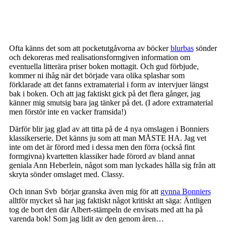
Ofta känns det som att pocketutgåvorna av böcker
blurbas
sönder
och dekoreras med realisationsformgiven information om
eventuella litterära priser boken mottagit. Och gud förbjude,
kommer ni ihåg när det började vara olika splashar som
förklarade att det fanns extramaterial i form av intervjuer längst
bak i boken. Och att jag faktiskt gick på det flera gånger, jag
känner mig smutsig bara jag tänker på det. (I adore extramaterial
men förstör inte en vacker framsida!)
Därför blir jag glad av att titta på de 4 nya omslagen i Bonniers
klassikerserie. Det känns ju som att man MÅSTE HA. Jag vet
inte om det är förord med i dessa men den förra (också fint
formgivna) kvartetten klassiker hade förord av bland annat
geniala Ann Heberlein, något som man lyckades hålla sig från att
skryta sönder omslaget med. Classy.
Och innan Svb börjar granska även mig för att
gynna Bonniers
alltför mycket så har jag faktiskt något kritiskt att säga: Äntligen
tog de bort den där Albert-stämpeln de envisats med att ha på
varenda bok! Som jag lidit av den genom åren…