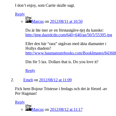
I don’t enjoy, som Carrie skulle sagt.
Reply
Marcus
on
2012/08/11 at 16:50
Du är lite mer av en förstautgåve-tjej du kanske:
http://img.dazedcdn.com/640×640/an/50/5/55395.jpg
Eller den här “rara” utgåvan med äkta diamanter i
Hollys diadem?
http://www.baumanrarebooks.com/BookImages/84368f
Din för 5 lax. Dollars that is. Do you love it?
Reply
Emeli
on
2012/08/12 at 11:09
Fick hem Bojour Tristesse i fredags och det är förord -av
Per Hagman!
Reply
Marcus
on
2012/08/12 at 11:17