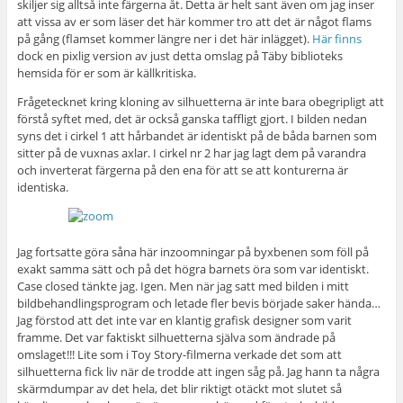
skiljer sig alltså inte färgerna åt. Detta är helt sant även om jag inser
att vissa av er som läser det här kommer tro att det är något flams
på gång (flamset kommer längre ner i det här inlägget).
Här finns
dock en pixlig version av just detta omslag på Täby biblioteks
hemsida för er som är källkritiska.
Frågetecknet kring kloning av silhuetterna är inte bara obegripligt att
förstå syftet med, det är också ganska taffligt gjort. I bilden nedan
syns det i cirkel 1 att hårbandet är identiskt på de båda barnen som
sitter på de vuxnas axlar. I cirkel nr 2 har jag lagt dem på varandra
och inverterat färgerna på den ena för att se att konturerna är
identiska.
Jag fortsatte göra såna här inzoomningar på byxbenen som föll på
exakt samma sätt och på det högra barnets öra som var identiskt.
Case closed tänkte jag. Igen. Men när jag satt med bilden i mitt
bildbehandlingsprogram och letade fler bevis började saker hända…
Jag förstod att det inte var en klantig grafisk designer som varit
framme. Det var faktiskt silhuetterna själva som ändrade på
omslaget!!! Lite som i Toy Story-filmerna verkade det som att
silhuetterna fick liv när de trodde att ingen såg på. Jag hann ta några
skärmdumpar av det hela, det blir riktigt otäckt mot slutet så