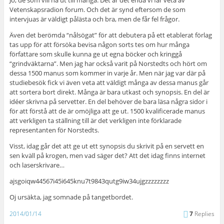
Vetenskapsradion forum. Och det är synd eftersom de som
intervjuas är väldigt pålästa och bra, men de får fel frågor.
Även det berömda “nålsögat” för att debutera på ett etablerat förlag
tas upp för att försöka bevisa någon sorts tes om hur många
författare som skulle kunna ge ut egna böcker och kringgå
“grindväktarna”. Men jag har också varit på Norstedts och hört om
dessa 1500 manus som kommer in varje år. Men när jag var där på
studiebesök fick vi även veta att väldigt många av dessa manus går
att sortera bort direkt. Många är bara utkast och synopsis. En del är
idéer skrivna på servetter. En del behöver de bara läsa några sidor i
för att förstå att de är omöjliga att ge ut. 1500 kvalificerade manus
att verkligen ta ställning till är det verkligen inte förklarade
representanten för Norstedts.
Visst, idag går det att ge ut ett synopsis du skrivit på en servett en
sen kväll på krogen, men vad säger det? Att det idag finns internet
och laserskrivare…
ajsgoiqw44567i45i645knu7t9843qutg9iw34ujgzzzzzzzz
Oj ursäkta, jag somnade på tangetbordet.
2014/01/14
7
Replies