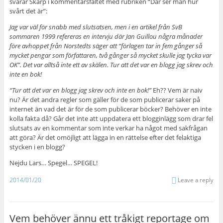
svarar Skarp i kommentarsfältet med rubriken “Där ser man hur
svårt det är”:
Jag var väl för snabb med slutsatsen, men i en artikel från SvB
sommaren 1999 refereras en intervju där Jan Guillou några månader
före avhoppet från Norstedts säger att “förlagen tar in fem gånger så
mycket pengar som författaren, två gånger så mycket skulle jag tycka var
OK”. Det var alltså inte ett av skälen. Tur att det var en blogg jag skrev och
inte en bok!
“Tur att det var en blogg jag skrev och inte en bok!”
Eh?? Vem är naiv
nu? Är det andra regler som gäller för de som publicerar saker på
internet än vad det är för de som publicerar böcker? Behöver en inte
kolla fakta då? Går det inte att uppdatera ett blogginlägg som drar fel
slutsats av en kommentar som inte verkar ha något med sakfrågan
att göra? Är det omöjligt att lägga in en rättelse efter det felaktiga
stycken i en blogg?
Nejdu Lars… Spegel… SPEGEL!
2014/01/20
Leave a reply
Vem behöver ännu ett tråkigt reportage om