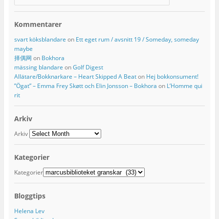
Kommentarer
svart köksblandare
on
Ett eget rum / avsnitt 19 / Someday, someday
maybe
择偶网
on
Bokhora
mässing blandare
on
Golf Digest
Allätare/Bokknarkare – Heart Skipped A Beat
on
Hej bokkonsument!
”Ögat” – Emma Frey Skøtt och Elin Jonsson – Bokhora
on
L’Homme qui
rit
Arkiv
Arkiv
Kategorier
Kategorier
Bloggtips
Helena Lev