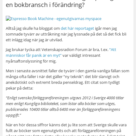
en bokbransch i förändring?
Alltså jag skulle ha bloggat om
det här reportaget
igår men jag
somnade tyvärr av uttråkning när jag lyssnade på det så det fick bli
ett inlägg idag när jag är utvilad.
Jag brukar tycka att Vetenskapsradion Forum är bra, t.ex.
“Att
människor får panik är en myt”
var väldigt intressant
nyårsaftonslyssning för mig.
Men i senaste avsnittet faller de tyvärr i den gamla vanliga fällan som
många ofta faller i när det gäller “ny teknik”: det blir slarvigt och
anekdotiskt och extremt breda penseldrag. Ett citat som tydligt
pekar på detta:
“Enligt svenska förläggareföreningen utgavs 2012 i Sverige 4000 titlar
men enligt Kungliga biblioteket, som listar alla böcker som utges,
publicerades 10400 titlar alltså 6400 mer än förläggareföreningens
uppgift.”
När en hör dessa siffror känns det ju lite som att Sverige skulle vara
fullt av böcker som egenutgivits och att förläggareföreningen på