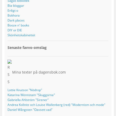
Sagas bibliotek
Bia bloggar
Enligt o
Bokhora
Dark places
Booze n' books
DIY or DIE
Skönhetskabinettet
Senaste favvo-omslag
Mina texter på dagensbok.com
Lottie Knutson "Nödrop"
Katarina Wennstam "Skuggorna"
Gabriella Ahlström "Sirener"
Andrea Kollnitz och Louise Wallenberg (red) "Modernism och mode"
Daniel Wångsten "Oavsett vad"