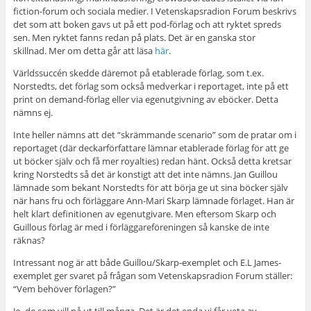
fiction-forum och sociala medier. I Vetenskapsradion Forum beskrivs
det som att boken gavs ut på ett pod-förlag och att ryktet spreds
sen. Men ryktet fanns redan på plats. Det är en ganska stor
skillnad. Mer om detta går att läsa
här
.
Världssuccén skedde däremot på etablerade förlag, som t.ex.
Norstedts, det förlag som också medverkar i reportaget, inte på ett
print on demand-förlag eller via egenutgivning av eböcker. Detta
nämns ej.
Inte heller nämns att det
“skrämmande scenario” som de pratar om i
reportaget (där deckarförfattare lämnar etablerade förlag för att ge
ut böcker själv och få mer royalties) redan hänt. Också detta kretsar
kring Norstedts så det är konstigt att det inte nämns. Jan Guillou
lämnade som bekant Norstedts för att börja ge ut sina böcker själv
när hans fru och förläggare Ann-Mari Skarp lämnade förlaget. Han är
helt klart definitionen av egenutgivare. Men eftersom Skarp och
Guillous förlag är med i förläggareföreningen så kanske de inte
räknas?
Intressant nog är att både Guillou/Skarp-exemplet och E.L James-
exemplet ger svaret på frågan som Vetenskapsradion Forum ställer:
“Vem behöver förlagen?”
Jo, de som vill nå ut till många. Det är det enda vi får veta av