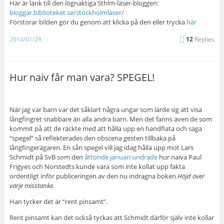
Här är länk till den lögnaktiga Sthlm-läser-bloggen:
bloggar.biblioteket.se/stockholmlaser/
Förstorar bilden gör du genom att klicka på den eller trycka
här
2014/01/28
12
Replies
Hur naiv får man vara? SPEGEL!
När jag var barn var det såklart några ungar som lärde sig att visa
långfingret snabbare än alla andra barn. Men det fanns även de som
kommit på att de räckte med att hålla upp en handflata och säga
“spegel” så reflekterades den obscena gesten tillbaka på
långfingerägaren. En sån spegel vill jag idag hålla upp mot Lars
Schmidt på SvB som den
åttonde januari undrade
hur naiva Paul
Frigyes och Norstedts kunde vara som inte kollat upp fakta
ordentligt inför publiceringen av den nu indragna boken
Höjd över
varje misstanke.
Han tycker det är “rent pinsamt”.
Rent pinsamt kan det också tyckas att Schmidt därför själv inte kollar