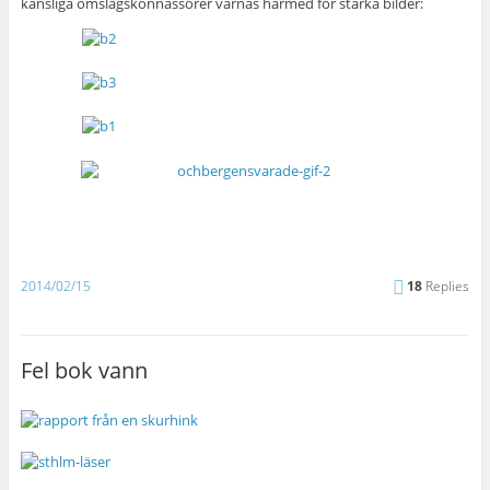
känsliga omslagskonnässörer varnas härmed för starka bilder:
2014/02/15
18
Replies
Fel bok vann