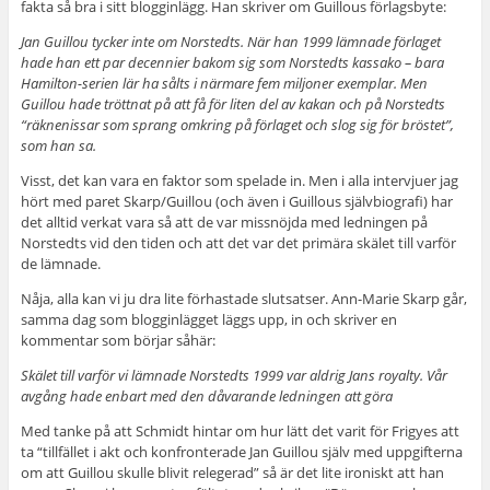
fakta så bra i sitt blogginlägg. Han skriver om Guillous förlagsbyte:
Jan Guillou tycker inte om Norstedts. När han 1999 lämnade förlaget
hade han ett par decennier bakom sig som Norstedts kassako – bara
Hamilton-serien lär ha sålts i närmare fem miljoner exemplar. Men
Guillou hade tröttnat på att få för liten del av kakan och på Norstedts
“räknenissar som sprang omkring på förlaget och slog sig för bröstet”,
som han sa.
Visst, det kan vara en faktor som spelade in. Men i alla intervjuer jag
hört med paret Skarp/Guillou (och även i Guillous självbiografi) har
det alltid verkat vara så att de var missnöjda med ledningen på
Norstedts vid den tiden och att det var det primära skälet till varför
de lämnade.
Nåja, alla kan vi ju dra lite förhastade slutsatser. Ann-Marie Skarp går,
samma dag som blogginlägget läggs upp, in och skriver en
kommentar som börjar såhär:
Skälet till varför vi lämnade Norstedts 1999 var aldrig Jans royalty. Vår
avgång hade enbart med den dåvarande ledningen att göra
Med tanke på att Schmidt hintar om hur lätt det varit för Frigyes att
ta “tillfället i akt och konfronterade Jan Guillou själv med uppgifterna
om att Guillou skulle blivit relegerad” så är det lite ironiskt att han