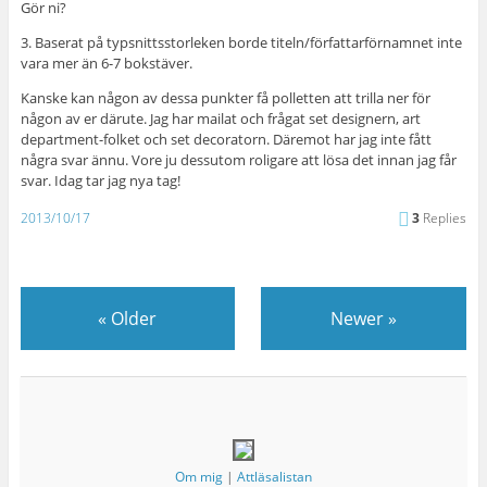
Gör ni?
3. Baserat på typsnittsstorleken borde titeln/författarförnamnet inte
vara mer än 6-7 bokstäver.
Kanske kan någon av dessa punkter få polletten att trilla ner för
någon av er därute. Jag har mailat och frågat set designern, art
department-folket och set decoratorn. Däremot har jag inte fått
några svar ännu. Vore ju dessutom roligare att lösa det innan jag får
svar. Idag tar jag nya tag!
2013/10/17
3
Replies
«
Older
Newer
»
Om mig
|
Attläsalistan