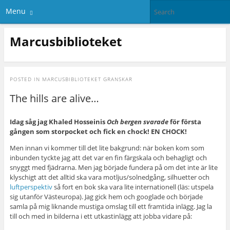
Menu
Marcusbiblioteket
POSTED IN
MARCUSBIBLIOTEKET GRANSKAR
The hills are alive…
Idag såg jag Khaled Hosseinis
Och bergen svarade
för första
gången som storpocket och fick en chock! EN CHOCK!
Men innan vi kommer till det lite bakgrund: när boken kom som
inbunden tyckte jag att det var en fin färgskala och behagligt och
snyggt med fjädrarna. Men jag började fundera på om det inte är lite
klyschigt att det alltid ska vara motljus/solnedgång, silhuetter och
luftperspektiv
så fort en bok ska vara lite internationell (läs: utspela
sig utanför Västeuropa). Jag gick hem och googlade och började
samla på mig liknande mustiga omslag till ett framtida inlägg. Jag la
till och med in bilderna i ett utkastinlägg att jobba vidare på: